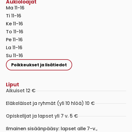
Aukioloajat
Ma 11-16
Ti 11-16
Ke 11-16
To 11-16
Pe 11-16
La 11-16
Su 11-16
Poikkeukset ja lisätiedot
Liput
Aikuiset 12 €
Eläkeläiset ja ryhmät (yli 10 hlöä) 10 €
Opiskelijat ja lapset yli 7 v. 5 €
Ilmainen sisäänpääsy: lapset alle 7-v.,