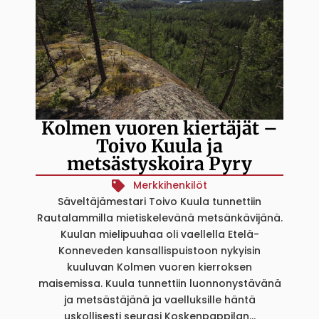
Kolmen vuoren kiertäjät –
Toivo Kuula ja
metsästyskoira Pyry
Merkkihenkilöt
Säveltäjämestari Toivo Kuula tunnettiin
Rautalammilla mietiskelevänä metsänkävijänä.
Kuulan mielipuuhaa oli vaellella Etelä-
Konneveden kansallispuistoon nykyisin
kuuluvan Kolmen vuoren kierroksen
maisemissa. Kuula tunnettiin luonnonystävänä
ja metsästäjänä ja vaelluksille häntä
uskollisesti seurasi Koskenpappilan...