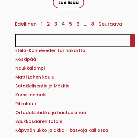
Lue lisää
Edellinen
1
2
3
4
5
6
…
8
Seuraava
Etelä-Konneveden tarinakartta
Koskipää
Noukkalampi
Matti Lohen koulu
Satakielisentie ja Mäkitie
Kurssilanmäki
Pitkälahti
Ortodoksikirkko ja hautausmaa
Saukkosaaren tafoni
Käpynän ukko ja akka – kasvoja kalliossa