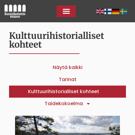
Kulttuurihistorialliset
kohteet
Näytä kaikki
Tarinat
Kulttuurihistorialliset kohteet
Taidekokoelma