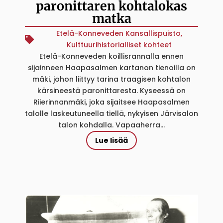
paronittaren kohtalokas
matka
Etelä-Konneveden Kansallispuisto
,
Kulttuurihistorialliset kohteet
Etelä-Konneveden koillisrannalla ennen
sijainneen Haapasalmen kartanon tienoilla on
mäki, johon liittyy tarina traagisen kohtalon
kärsineestä paronittaresta. Kyseessä on
Riierinnanmäki, joka sijaitsee Haapasalmen
talolle laskeutuneella tiellä, nykyisen Järvisalon
talon kohdalla. Vapaaherra...
Lue lisää