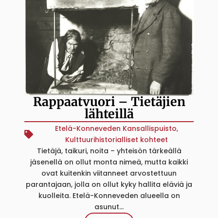
Rappaatvuori – Tietäjien
lähteillä
Etelä-Konneveden Kansallispuisto
,
Kulttuurihistorialliset kohteet
Tietäjä, taikuri, noita – yhteisön tärkeällä
jäsenellä on ollut monta nimeä, mutta kaikki
ovat kuitenkin viitanneet arvostettuun
parantajaan, jolla on ollut kyky hallita eläviä ja
kuolleita. Etelä-Konneveden alueella on
asunut...