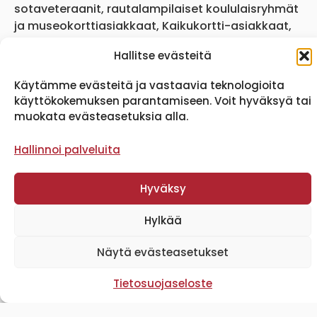
sotaveteraanit, rautalampilaiset koululaisryhmät
ja museokorttiasiakkaat, Kaikukortti-asiakkaat,
museotyöntekijät sekä ICOM-korttilaiset,
Hallitse evästeitä
pressikortilla
Käytämme evästeitä ja vastaavia teknologioita
käyttökokemuksen parantamiseen. Voit hyväksyä tai
Yhteystiedot
muokata evästeasetuksia alla.
044 7530140
asiakaspalvelu@
Hallinnoi palveluita
rautalamminmuseo.fi
Kuopiontie 26, 77700 Rautalampi
Hyväksy
Hylkää
Uutiskirjeen tilaus
Näytä evästeasetukset
Tietosuojaseloste
Tilaa uutiskirje