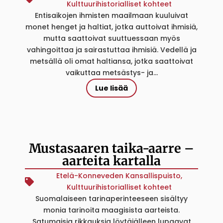
Kulttuurihistorialliset kohteet
Entisaikojen ihmisten maailmaan kuuluivat
monet henget ja haltiat, jotka auttoivat ihmisiä,
mutta saattoivat suuttuessaan myös
vahingoittaa ja sairastuttaa ihmisiä. Vedellä ja
metsällä oli omat haltiansa, jotka saattoivat
vaikuttaa metsästys- ja...
Lue lisää
Mustasaaren taika-aarre –
aarteita kartalla
Etelä-Konneveden Kansallispuisto
,
Kulttuurihistorialliset kohteet
Suomalaiseen tarinaperinteeseen sisältyy
monia tarinoita maagisista aarteista.
Satumaisia rikkauksia löytäjälleen lupaavat