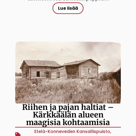
Lue lisää
Riihen ja pajan haltiat –
Kärkkäälän alueen
maagisia kohtaamisia
Etelä-Konneveden Kansallispuisto
,