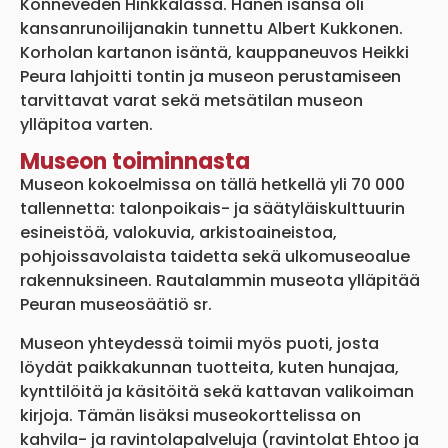
Konneveden Hinkkalassa. Hänen isänsä oli
kansanrunoilijanakin tunnettu Albert Kukkonen.
Korholan kartanon isäntä, kauppaneuvos Heikki
Peura lahjoitti tontin ja museon perustamiseen
tarvittavat varat sekä metsätilan museon
ylläpitoa varten.
Museon toiminnasta
Museon kokoelmissa on tällä hetkellä yli 70 000
tallennetta: talonpoikais- ja säätyläiskulttuurin
esineistöä, valokuvia, arkistoaineistoa,
pohjoissavolaista taidetta sekä ulkomuseoalue
rakennuksineen. Rautalammin museota ylläpitää
Peuran museosäätiö sr.
Museon yhteydessä toimii myös puoti, josta
löydät paikkakunnan tuotteita, kuten hunajaa,
kynttilöitä ja käsitöitä sekä kattavan valikoiman
kirjoja. Tämän lisäksi museokorttelissa on
kahvila- ja ravintolapalveluja (ravintolat Ehtoo ja