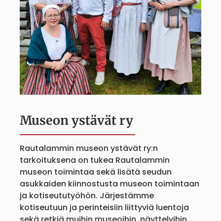
Museon ystävät ry
Rautalammin museon ystävät ry:n
tarkoituksena on tukea Rautalammin
museon toimintaa sekä lisätä seudun
asukkaiden kiinnostusta museon toimintaan
ja kotiseututyöhön. Järjestämme
kotiseutuun ja perinteisiin liittyviä luentoja
sekä retkiä muihin museoihin, näyttelyihin,