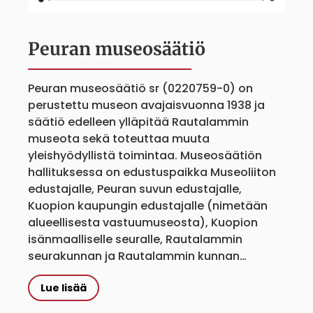
Peuran museosäätiö
Peuran museosäätiö sr (0220759-0) on
perustettu museon avajaisvuonna 1938 ja
säätiö edelleen ylläpitää Rautalammin
museota sekä toteuttaa muuta
yleishyödyllistä toimintaa. Museosäätiön
hallituksessa on edustuspaikka Museoliiton
edustajalle, Peuran suvun edustajalle,
Kuopion kaupungin edustajalle (nimetään
alueellisesta vastuumuseosta), Kuopion
isänmaalliselle seuralle, Rautalammin
seurakunnan ja Rautalammin kunnan…
Lue lisää