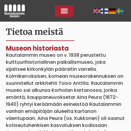
Tietoa meistä
Museon historiasta
Rautalammin museo on v. 1938 perustettu
kulttuurihistoriallinen paikallismuseo, joka
sijaitsee kirkonkylän pääraitin varrella.
Kolmikerroksisen, komean museorakennuksen on
suunnitellut arkkitehti Toivo Anttila. Rautalammin
museo sai alkunsa Korholan kartanossa, jonka
emäntä, kauppaneuvoksetar Aina Peura (1872-
1940) ryhtyi keräämään esineistöä Rautalammin
vanhan emäpitäjän alueelta kartanon
väentupaan. Aina Peura (os. Kukkonen) oli saanut
kotiseutuhenkisen kasvatuksen kodissaan