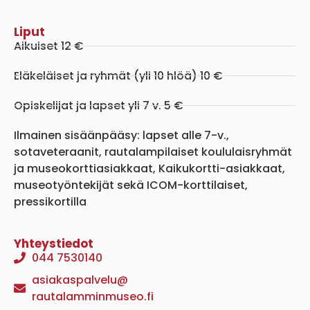
Liput
Aikuiset 12 €
Eläkeläiset ja ryhmät (yli 10 hlöä) 10 €
Opiskelijat ja lapset yli 7 v. 5 €
Ilmainen sisäänpääsy: lapset alle 7-v.,
sotaveteraanit, rautalampilaiset koululaisryhmät
ja museokorttiasiakkaat, Kaikukortti-asiakkaat,
museotyöntekijät sekä ICOM-korttilaiset,
pressikortilla
Yhteystiedot
044 7530140
asiakaspalvelu@
rautalamminmuseo.fi