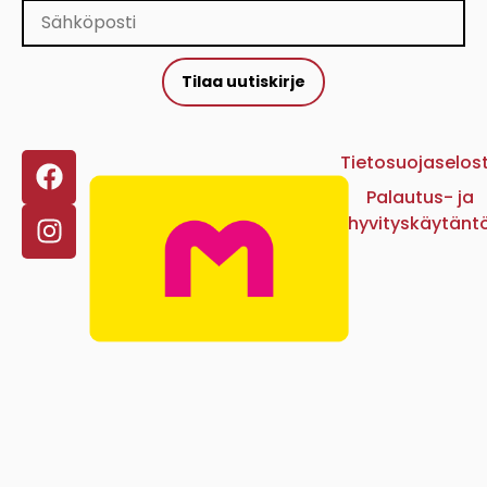
Tilaa uutiskirje
Tietosuojaselos
Palautus- ja
hyvityskäytänt