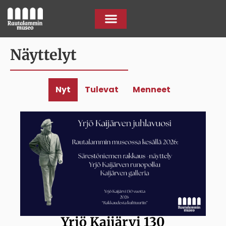
Näyttelyt
Nyt
Tulevat
Menneet
Yrjö Kaijärvi 130