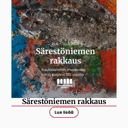
Särestöniemen rakkaus
Lue lisää