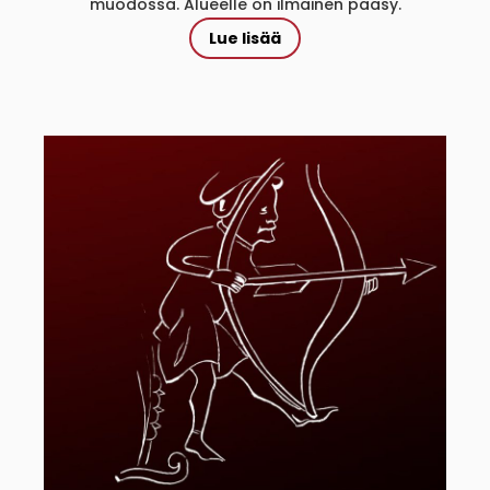
muodossa. Alueelle on ilmainen pääsy.
Lue lisää