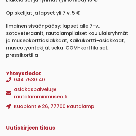
Opiskelijat ja lapset yli 7 v. 5 €
Ilmainen sisäänpääsy: lapset alle 7-v.,
sotaveteraanit, rautalampilaiset koululaisryhmät
ja museokorttiasiakkaat, Kaikukortti-asiakkaat,
museotyöntekijät sekä ICOM-korttilaiset,
pressikortilla
Yhteystiedot
044 7530140
asiakaspalvelu@
rautalamminmuseo.fi
Kuopiontie 26, 77700 Rautalampi
Uutiskirjeen tilaus