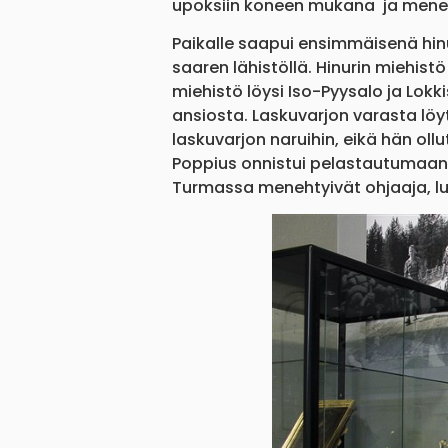
upoksiin koneen mukana ja meneh
Paikalle saapui ensimmäisenä hinu
saaren lähistöllä. Hinurin miehist
miehistö löysi Iso-Pyysalo ja Lokk
ansiosta. Laskuvarjon varasta löy
laskuvarjon naruihin, eikä hän oll
Poppius onnistui pelastautumaan l
Turmassa menehtyivät ohjaaja, luu