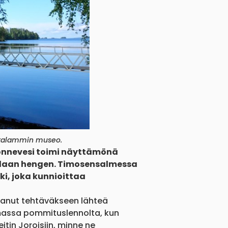
utalammin museo.
Konnevesi toimi näyttämönä
tilaan hengen. Timosensalmessa
i, joka kunnioittaa
saanut tehtäväkseen lähteä
laamassa pommituslennolta, kun
tin Joroisiin, minne ne