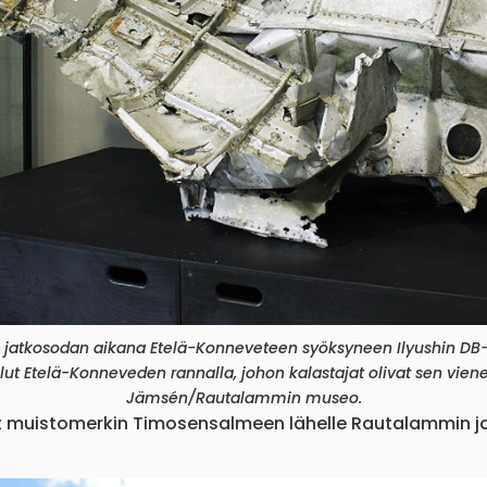
atkosodan aikana Etelä-Konneveteen syöksyneen Ilyushin DB-
ut Etelä-Konneveden rannalla, johon kalastajat olivat sen vienee
Jämsén/Rautalammin museo.
t muistomerkin Timosensalmeen lähelle Rautalammin ja