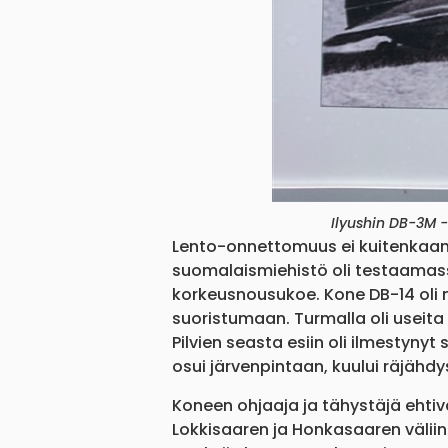
Ilyushin DB-3M 
Lento-onnettomuus ei kuitenkaan
suomalaismiehistö oli testaamass
korkeusnousukoe. Kone DB-14 oli n
suoristumaan. Turmalla oli useita 
Pilvien seasta esiin oli ilmestyny
osui järvenpintaan, kuului räjähdy
Koneen ohjaaja ja tähystäjä ehti
Lokkisaaren ja Honkasaaren välii