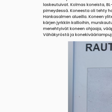
laskeutuivat. Kolmas koneista, BL-
pimeydessä. Koneesta oli tehty h
Hankasalmen alueilla. Koneen yl
kärjen jyrkkiin kallioihin, mursk
menehtyivät koneen ohjaaja, vääpel
Vähäkyröstä ja konekivääriampuja y