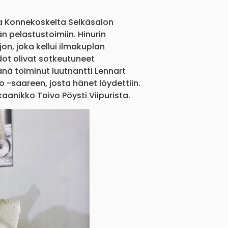
aa Konnekoskelta Selkäsalon
än pelastustoimiin. Hinurin
on, joka kellui ilmakuplan
dot olivat sotkeutuneet
änä toiminut luutnantti Lennart
 -saareen, josta hänet löydettiin.
aanikko Toivo Pöysti Viipurista.