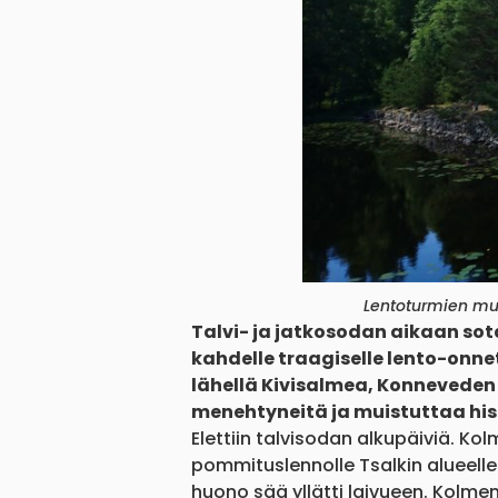
Lentoturmien mu
Talvi- ja jatkosodan aikaan so
kahdelle traagiselle lento-onn
lähellä Kivisalmea, Konneveden
menehtyneitä ja muistuttaa his
Elettiin talvisodan alkupäiviä. K
pommituslennolle Tsalkin alueelle 
huono sää yllätti laivueen. Kolme