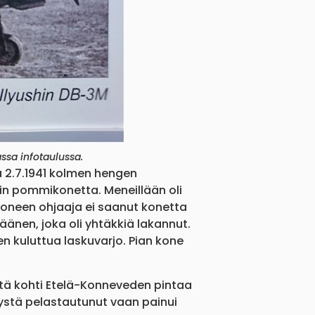
sa infotaulussa.
 2.7.1941 kolmen hengen
in pommikonetta. Meneillään oli
Koneen ohjaaja ei saanut konetta
äänen, joka oli yhtäkkiä lakannut.
en kuluttua laskuvarjo. Pian kone
stä kohti Etelä-Konneveden pintaa
ystä pelastautunut vaan painui