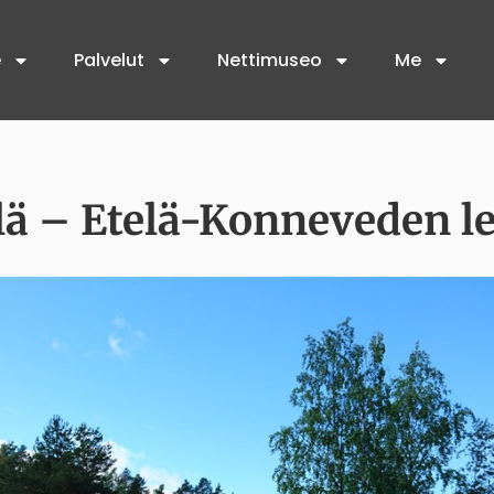
e
Palvelut
Nettimuseo
Me
llä – Etelä-Konneveden 