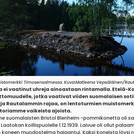
istomerkki Timosensalmessa. Kuva:Matleena Vepsäläinen/Ra
ta ei vaatinut uhreja ainoastaan rintamalla. Etelä-
ettomuudelle, jotka vaativat viiden suomalaisen so
 ja Rautalammin rajaa, on lentoturmien muistomerkk
toriamme vaikeista ajoista.
olme suomalaisten Bristol Blenheim -pommikonetta oli 
Laatokan koillispuolelle 1.12.1939. Laivue oli ollut pa
n koneen muodostelma hajaantui. Kaksi koneista löysi rei