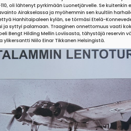
110, oli lähtenyt pyrkimään Luonetjärvelle. Se kuitenkin
avainto Airakselassa ja myöhemmin sen kuultiin harhai
itettyä Hanhitaipaleen kylän, se törmäsi Etelä-Konne
autui ja syttyi palamaan. Traaginen onnettomuus vaati 
i Bengt Hilding Mellin Loviisasta, tähystäjä reservin v
likersantti Niilo Einar Tikkanen Helsingistä.