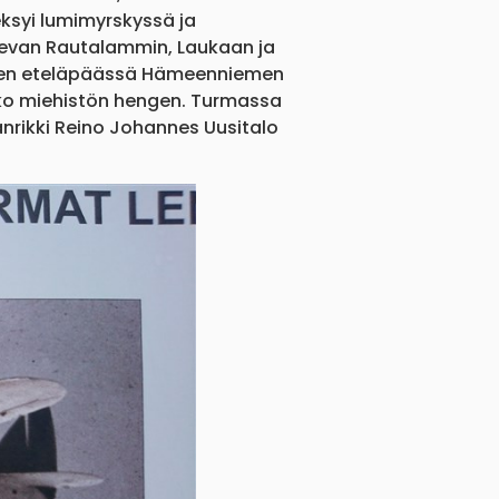
 eksyi lumimyrskyssä ja
levan Rautalammin, Laukaan ja
veden eteläpäässä Hämeenniemen
koko miehistön hengen. Turmassa
änrikki Reino Johannes Uusitalo