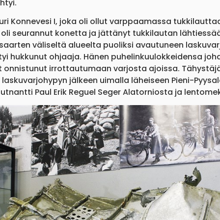
tyi.
ri Konnevesi I, joka oli ollut varppaamassa tukkilautt
ö oli seurannut konetta ja jättänyt tukkilautan lähtiessä
isaarten väliseltä alueelta puoliksi avautuneen laskuvarj
tyi hukkunut ohjaaja. Hänen puhelinkuulokkeidensa joh
ut onnistunut irrottautumaan varjosta ajoissa. Tähystäj
askuvarjohypyn jälkeen uimalla läheiseen Pieni-Pyysalo
tnantti Paul Erik Reguel Seger Alatorniosta ja lentomek