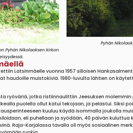
Pyhän Nikolaok
on Pyhän Nikolaoksen kirkon
eisyydessä.
mäellä
iin Latsinmäelle vuonna 1957 silloisen Hankasalmentien
vat haudoille muistokiviä. 1980-luvulta lähtien on käyt
ta ryöväriä, jotka ristiinnaulittiin Jeesuksen molemmin 
kealla puolella ollut katui tekojaan, ja pelastui. Siksi 
utausperinteeseen kuuluu käydä isommalla joukolla mui
iloidaan
, eli puhellaan ja syödään, 40 päivän kuluttu
nä. Raja-Karjalassa tavalla oli myös sosiaalinen merk
 syömään ruokia.