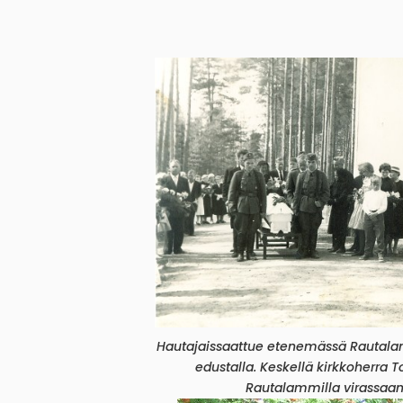
Hautajaissaattue etenemässä Rautala
edustalla. Keskellä kirkkoherra T
Rautalammilla virassaan