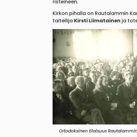
risteineen.
Kirkon pihalla on Rautalammin Kar
taiteilija
Kirsti Liimatainen
ja tot
Ortodoksinen tilaisuus Rautalammin 