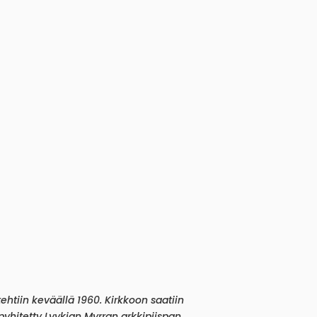
htiin keväällä 1960. Kirkkoon saatiin
 pyhitetty Lyykian Myrran arkkipiispan,