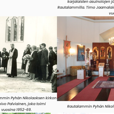
karjalaisten asuinolojen j
Rautalammilla. Timo Jaamalain
vu
mmin Pyhän Nikolaoksen kirkon
oivo Palviainen, joka toimi
Rautalammin Pyhän Nikolaok
 vuosina 1952-69.