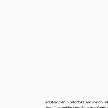
Rautalammin ortodoksisen Pyhän nikol
taiteilija Veikko Marttisen maalaamat 