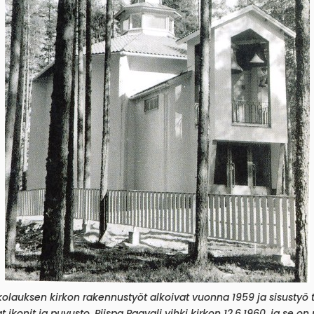
auksen kirkon rakennustyöt alkoivat vuonna 1959 ja sisustyö te
ikonit ja puvusto. Piispa Paavali vihki kirkon 12.6.1960, ja se on