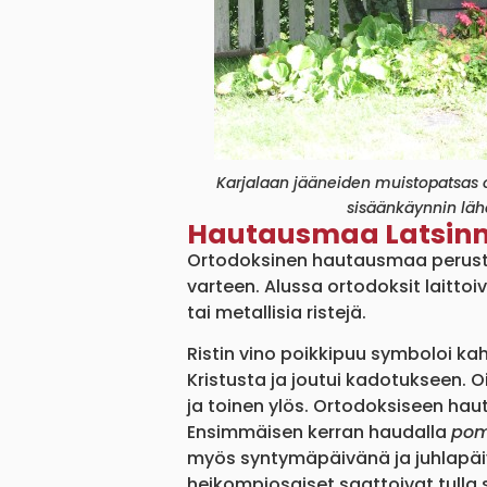
Karjalaan jääneiden muistopatsas 
sisäänkäynnin läh
Hautausmaa Latsin
Ortodoksinen hautausmaa perustett
varteen. Alussa ortodoksit laittoi
tai metallisia ristejä.
Ristin vino poikkipuu symboloi kah
Kristusta ja joutui kadotukseen. Oi
ja toinen ylös. Ortodoksiseen ha
Ensimmäisen kerran haudalla
pom
myös syntymäpäivänä ja juhlapäivi
heikompiosaiset saattoivat tulla