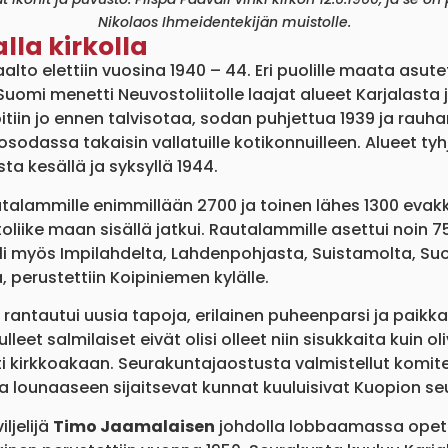
Nikolaos Ihmeidentekijän muistolle.
lla kirkolla
lto elettiin vuosina 1940 – 44. Eri puolille maata asutet
uomi menetti Neuvostoliitolle laajat alueet Karjalasta 
in jo ennen talvisotaa, sodan puhjettua 1939 ja rauha
sodassa takaisin vallatuille kotikonnuilleen. Alueet tyh
a kesällä ja syksyllä 1944.
lammille enimmillään 2700 ja toinen lähes 1300 evakko
oliike maan sisällä jatkui. Rautalammille asettui noin 750
li myös Impilahdelta, Lahdenpohjasta, Suistamolta, Suoj
 perustettiin Koipiniemen kylälle.
ntautui uusia tapoja, erilainen puheenparsi ja paikkak
eet salmilaiset eivät olisi olleet niin sisukkaita kuin ol
irkkoakaan. Seurakuntajaostusta valmistellut komitea 
 ja lounaaseen sijaitsevat kunnat kuuluisivat Kuopion s
ljelijä
Timo Jaamalaisen
johdolla lobbaamassa opet