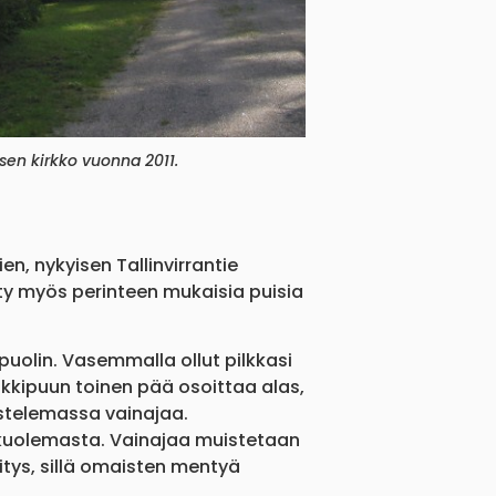
sen kirkko vuonna 2011.
, nykyisen Tallinvirrantie
etty myös perinteen mukaisia puisia
puolin. Vasemmalla ollut pilkkasi
poikkipuun toinen pää osoittaa alas,
stelemassa vainajaa.
a kuolemasta. Vainajaa muistetaan
itys, sillä omaisten mentyä