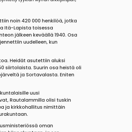
tiin noin 420 000 henkilöä, jotka
ja Itä-Lapista toisessa
nteon jälkeen keväällä 1940. Osa
jennettiin uudelleen, kun
a. Heidät asutettiin aluksi
 siirtolaista. Suurin osa heistä oli
ärveltä ja Sortavalasta. Eniten
untalaisille uusi
ivat, Rautalammilla olisi tuskin
ja kirkkohallitus nimittäin
eurakuntaan.
usministeriössä oman