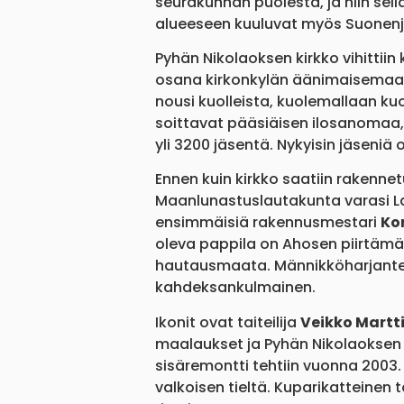
seurakunnan puolesta, ja niin sel
alueeseen kuuluvat myös Suonenjo
Pyhän Nikolaoksen kirkko vihittiin
osana kirkonkylän äänimaisemaan.
nousi kuolleista, kuolemallaan kuo
soittavat pääsiäisen ilosanomaa,
yli 3200 jäsentä. Nykyisin jäseniä o
Ennen kuin kirkko saatiin rakennetu
Maanlunastuslautakunta varasi La
ensimmäisiä rakennusmestari
Ko
oleva pappila on Ahosen piirtämä. 
hautausmaata. Männikköharjanteell
kahdeksankulmainen.
Ikonit ovat taiteilija
Veikko Martt
maalaukset ja Pyhän Nikolaoksen i
sisäremontti tehtiin vuonna 2003.
valkoisen tieltä. Kuparikatteinen t