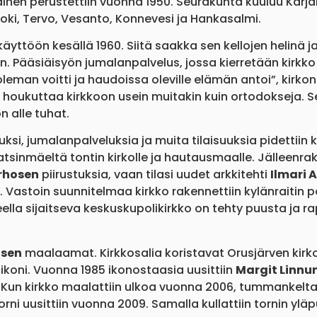
lainen perustettiin vuonna 1950. Seurakunta kuuluu Karja
ki, Tervo, Vesanto, Konnevesi ja Hankasalmi.
 käyttöön kesällä 1960. Siitä saakka sen kellojen helinä
 Pääsiäisyön jumalanpalvelus, jossa kierretään kirkko 
leman voitti ja haudoissa oleville elämän antoi”, kirkon 
 houkuttaa kirkkoon usein muitakin kuin ortodokseja. 
n alle tuhat.
ksi, jumalanpalveluksia ja muita tilaisuuksia pidettiin k
tsinmäeltä tontin kirkolle ja hautausmaalle. Jälleenr
rhosen
piirustuksia, vaan tilasi uudet arkkitehti
Ilmari 
Vastoin suunnitelmaa kirkko rakennettiin kylänraitin po
a sijaitseva keskuskupolikirkko on tehty puusta ja rapa
isen
maalaamat. Kirkkosalia koristavat Orusjärven kirk
koni. Vuonna 1985 ikonostaasia uusittiin
Margit Linnu
 Kun kirkko maalattiin ulkoa vuonna 2006, tummankeltai
orni uusittiin vuonna 2009. Samalla kullattiin tornin yläp