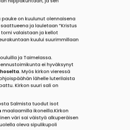
lan hiippakuntaan, ja sen
 ja pauke on kuulunut olennaisena
saattueena ja lauletaan ”Kristus
torni valaistaan ja kellot
Seurakuntaan kuului suurimmillaan
ouluilla ja Taimelassa.
akennustoimikunta ei hyväksynyt
Ahoselta
. Myös kirkon vieressä
hjoispäähän lähelle luterilaista
ttu. Kirkon suuri sali on
osta Salmista tuodut isot
n
maalaamilla ikoneilla.Kirkon
nen väri sai väistyä alkuperäisen
uolella oleva sipulikupoli