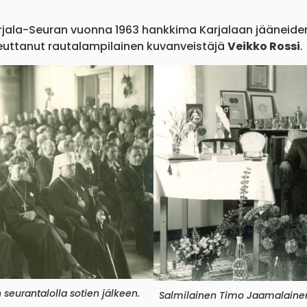
jala-Seuran vuonna 1963 hankkima Karjalaan jääneiden 
euttanut rautalampilainen kuvanveistäjä
Veikko Rossi
.
seurantalolla sotien jälkeen.
Salmilainen Timo Jaamalainen