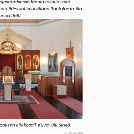
ärjestämisessä läänin tasolla sekä
en 60-vuotispäivillään Rautalammilla
onna 1960.
sen kirkkosali. Kuva: Olli Sirviö.