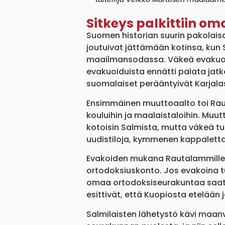
Sitkeys palkittiin oma
Suomen historian suurin pakolaisaa
joutuivat jättämään kotinsa, kun S
maailmansodassa. Väkeä evakuoiti
evakuoiduista ennätti palata jatko
suomalaiset perääntyivät Karjalast
Ensimmäinen muuttoaalto toi Rauta
kouluihin ja maalaistaloihin. Muutt
kotoisin Salmista, mutta väkeä tu
uudistiloja, kymmenen kappaletta,
Evakoiden mukana Rautalammille ra
ortodoksiuskonto. Jos evakoina tull
omaa ortodoksiseurakuntaa saati k
esittivät, että Kuopiosta etelään
Salmilaisten lähetystö kävi maanvi