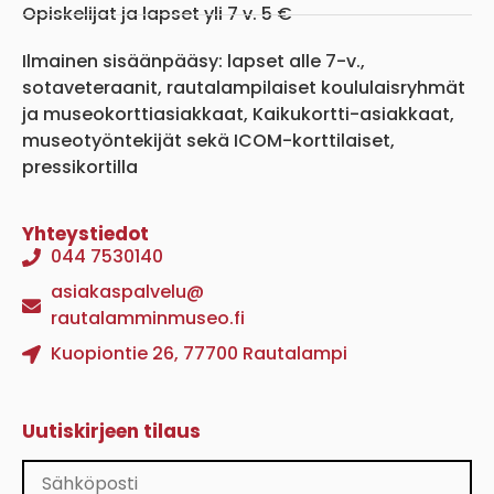
Opiskelijat ja lapset yli 7 v. 5 €
Ilmainen sisäänpääsy: lapset alle 7-v.,
sotaveteraanit, rautalampilaiset koululaisryhmät
ja museokorttiasiakkaat, Kaikukortti-asiakkaat,
museotyöntekijät sekä ICOM-korttilaiset,
pressikortilla
Yhteystiedot
044 7530140
asiakaspalvelu@
rautalamminmuseo.fi
Kuopiontie 26, 77700 Rautalampi
Uutiskirjeen tilaus