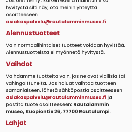
Jos olet tehnyt kaiken edellä mainitun eikä
hyvitystä silti näy, ota meihin yhteyttä
osoitteeseen
asiakaspalvelu@rautalamminmuseo.fi
.
Alennustuotteet
Vain normaalihintaiset tuotteet voidaan hyvittää.
Alennustuotteista ei myönnetä hyvitystä.
Vaihdot
Vaihdamme tuotteita vain, jos ne ovat viallisia tai
vahingoittuneita. Jos haluat vaihtaa tuotteen
samanlaiseen, lähetä sähköpostia osoitteeseen
asiakaspalvelu@rautalamminmuseo.fi
ja
postita tuote osoitteeseen:
Rautalammin
museo,
Kuopiontie 26, 77700 Rautalampi
.
Lahjat