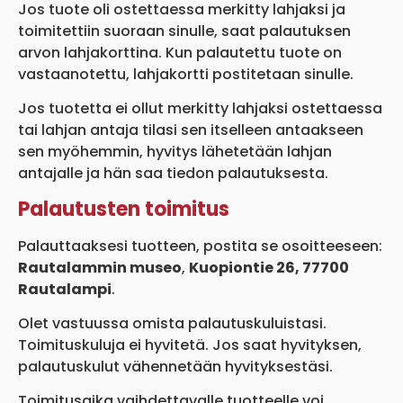
Jos tuote oli ostettaessa merkitty lahjaksi ja
toimitettiin suoraan sinulle, saat palautuksen
arvon lahjakorttina. Kun palautettu tuote on
vastaanotettu, lahjakortti postitetaan sinulle.
Jos tuotetta ei ollut merkitty lahjaksi ostettaessa
tai lahjan antaja tilasi sen itselleen antaakseen
sen myöhemmin, hyvitys lähetetään lahjan
antajalle ja hän saa tiedon palautuksesta.
Palautusten toimitus
Palauttaaksesi tuotteen, postita se osoitteeseen:
Rautalammin museo
,
Kuopiontie 26, 77700
Rautalampi
.
Olet vastuussa omista palautuskuluistasi.
Toimituskuluja ei hyvitetä. Jos saat hyvityksen,
palautuskulut vähennetään hyvityksestäsi.
Toimitusaika vaihdettavalle tuotteelle voi