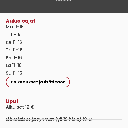
Aukioloajat
Ma 11-16
Ti 11-16
Ke 11-16
To 11-16
Pe 11-16
La 11-16
Su 11-16
Poikkeukset ja lisätiedot
Liput
Aikuiset 12 €
Eläkeläiset ja ryhmät (yli 10 hlöä) 10 €