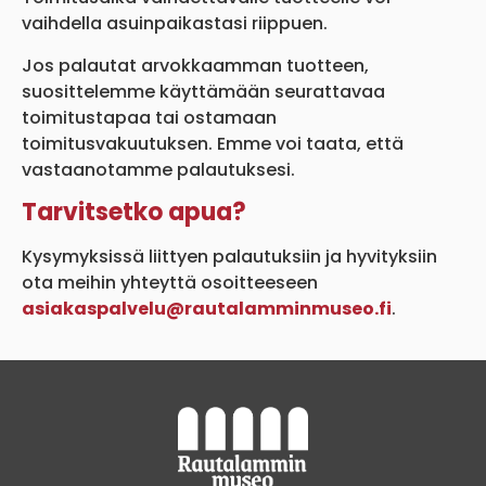
vaihdella asuinpaikastasi riippuen.
Jos palautat arvokkaamman tuotteen,
suosittelemme käyttämään seurattavaa
toimitustapaa tai ostamaan
toimitusvakuutuksen. Emme voi taata, että
vastaanotamme palautuksesi.
Tarvitsetko apua?
Kysymyksissä liittyen palautuksiin ja hyvityksiin
ota meihin yhteyttä osoitteeseen
asiakaspalvelu@rautalamminmuseo.fi
.