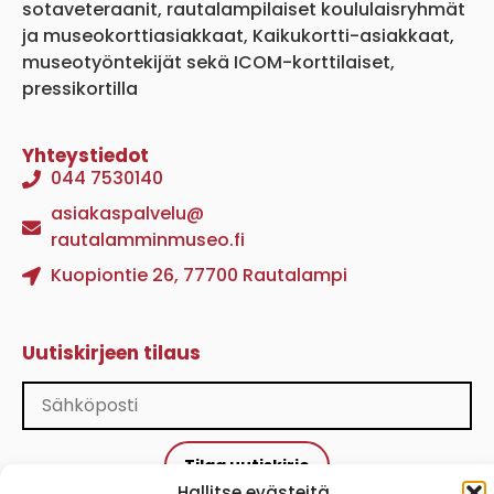
sotaveteraanit, rautalampilaiset koululaisryhmät
ja museokorttiasiakkaat, Kaikukortti-asiakkaat,
museotyöntekijät sekä ICOM-korttilaiset,
pressikortilla
Yhteystiedot
044 7530140
asiakaspalvelu@
rautalamminmuseo.fi
Kuopiontie 26, 77700 Rautalampi
Uutiskirjeen tilaus
Tilaa uutiskirje
Hallitse evästeitä