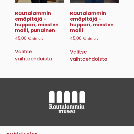
Rautalammin
Rautalammin
emäpitäjä -
emäpitäjä -
huppari, miesten
huppari, miesten
malli, punainen
malli
45,00
€
45,00
€
sis. alv
sis. alv
Valitse
Valitse
vaihtoehdoista
vaihtoehdoista