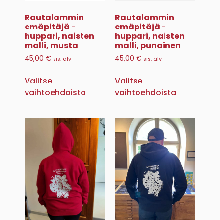
Rautalammin
Rautalammin
emäpitäjä -
emäpitäjä -
huppari, naisten
huppari, naisten
malli, musta
malli, punainen
45,00
€
45,00
€
sis. alv
sis. alv
Valitse
Valitse
vaihtoehdoista
vaihtoehdoista