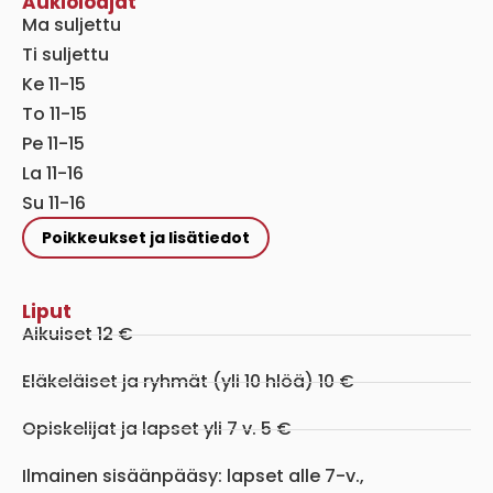
Aukioloajat
Ma suljettu
Ti suljettu
Ke 11-15
To 11-15
Pe 11-15
La 11-16
Su 11-16
Poikkeukset ja lisätiedot
Liput
Aikuiset 12 €
Eläkeläiset ja ryhmät (yli 10 hlöä) 10 €
Opiskelijat ja lapset yli 7 v. 5 €
Ilmainen sisäänpääsy: lapset alle 7-v.,