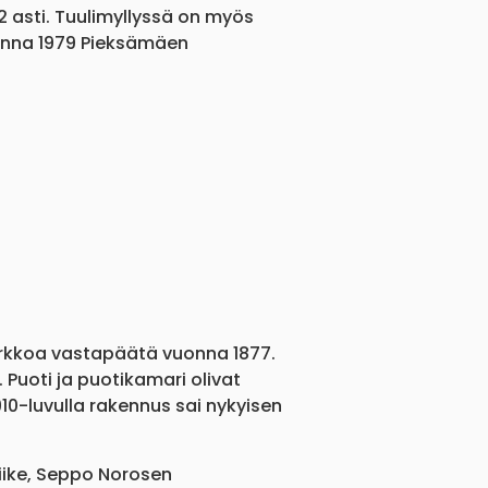
52 asti. Tuulimyllyssä on myös
vuonna 1979 Pieksämäen
kirkkoa vastapäätä vuonna 1877.
Puoti ja puotikamari olivat
10-luvulla rakennus sai nykyisen
liike, Seppo Norosen