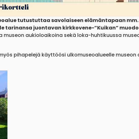
alue tutustuttaa savolaiseen elämäntapaan mm. s
lle tarinansa juontavan kirkkovene-”Kuikan” muodos
na museon aukioloaikoina sekä loka-huhtikuussa museo
 myös pihapelejä käyttöösi ulkomuseoalueelle museon au