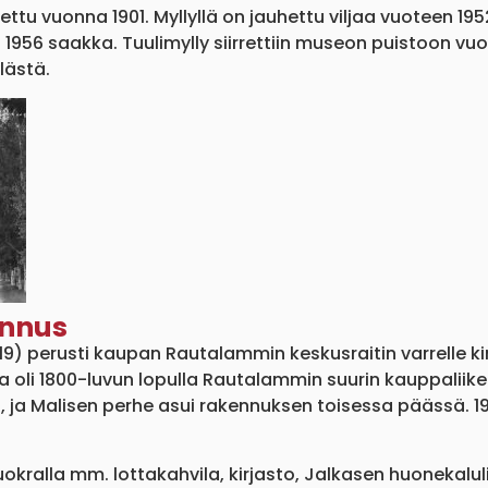
nettu vuonna 1901. Myllyllä on jauhettu viljaa vuoteen 19
n 1956 saakka. Tuulimylly siirrettiin museon puistoon 
ästä.
ennus
19) perusti kaupan Rautalammin keskusraitin varrelle 
li 1800-luvun lopulla Rautalammin suurin kauppaliike. 
 ja Malisen perhe asui rakennuksen toisessa päässä. 19
uokralla mm. lottakahvila, kirjasto, Jalkasen huonekalu