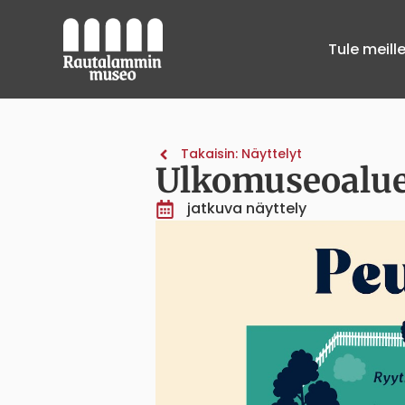
Tule meill
Takaisin: Näyttelyt
Ulkomuseoalu
jatkuva näyttely