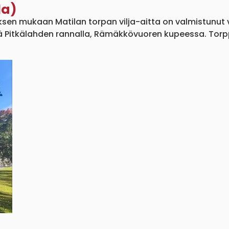
la)
ksen mukaan Matilan torpan vilja-aitta on valmistunut 
sä Pitkälahden rannalla, Rämäkkövuoren kupeessa. Torpp