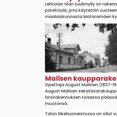
Lehtolan tilan tuulimylly on raken
pärehöylä, jota käytettiin vuotee
maalaiskunnasta Mataramäen kyl
Malisen kaupparak
Opettaja August Malinen (1837-19
August Malisen sekatavarakauppa o
hirsirakennuksen toisessa päässä,
muotonsa.
Talon liikehuoneistossa on ollut v