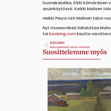
huonekaluliike, Erkki Kämäräisen
asuinkäytössä. Kaikki Malisen talo
Heikki Peura osti Malisen talon vu
Nyt museoväkeä ilahduttaa Malise
tai
booking.com
kautta varattava
EDELLINEN
Rautalammin reitin varrelta
Suosittelemme myös