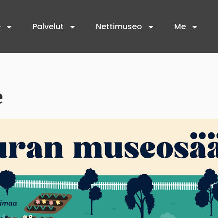
e
Palvelut
Nettimuseo
Me
e