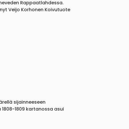
Konneveden Rappaatlahdessa.
nyt Veijo Korhonen Koivutuote
ärellä sijainneeseen
a 1808-1809 kartanossa asui