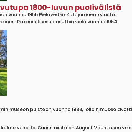
vutupa 1800-luvun puolivälistä
toon vuonna 1955 Pielaveden Katajamäen kylästä.
kelinen. Rakennuksessa asuttiin vielä vuonna 1954.
in museon puistoon vuonna 1938, jolloin museo avattiin
kolme venettä. Suurin niistä on August Vauhkosen vei