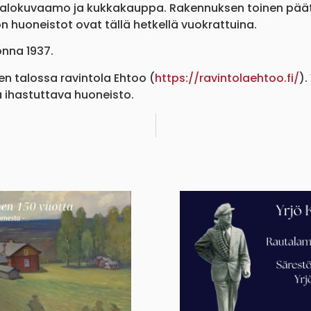
 valokuvaamo ja kukkakauppa. Rakennuksen toinen pääty
n huoneistot ovat tällä hetkellä vuokrattuina.
onna 1937.
n talossa ravintola Ehtoo (
https://ravintolaehtoo.fi/
).
 ihastuttava huoneisto.