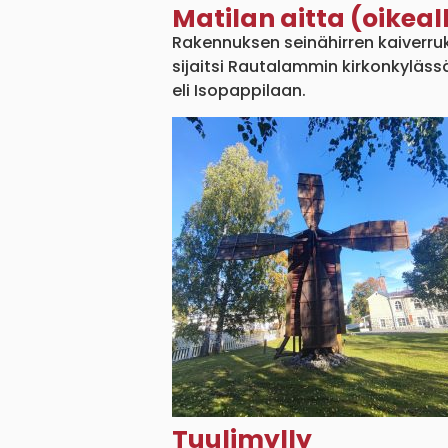
Matilan aitta (oikeal
Rakennuksen seinähirren kaiverru
sijaitsi Rautalammin kirkonkyläs
eli Isopappilaan.
Tuulimylly