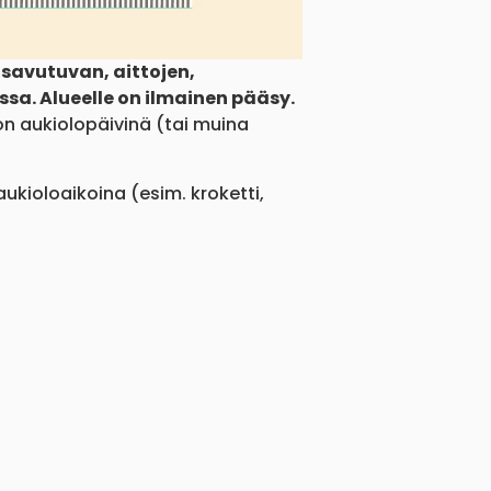
avutuvan, aittojen,
sa. Alueelle on ilmainen pääsy.
n aukiolopäivinä (tai muina
kioloaikoina (esim. kroketti,