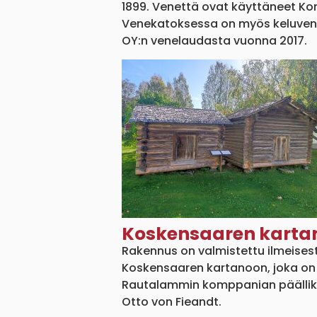
1899. Venettä ovat käyttäneet Ko
Venekatoksessa on myös keluvene 
OY:n venelaudasta vuonna 2017.
Koskensaaren karta
Rakennus on valmistettu ilmeisest
Koskensaaren kartanoon, joka on 
Rautalammin komppanian päälli
Otto von Fieandt.