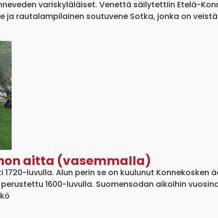
nneveden variskyläläiset. Venettä säilytettiin Etelä-
ja rautalampilainen soutuvene Sotka, jonka on veistä
non aitta (vasemmalla)
i 1720-luvulla. Alun perin se on kuulunut Konnekosken ä
perustettu 1600-luvulla. Suomensodan aikoihin vuosin
kkö