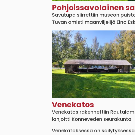
Pohjoissavolainen sa
Savutupa siirrettiin museon puis
Tuvan omisti maanviljelijä Eino Es
Venekatos
Venekatos rakennettiin Rautalamm
lahjoitti Konneveden seurakunta.
Venekatoksessa on säilytyksessä 