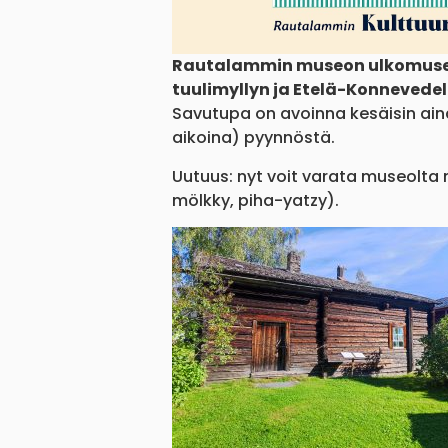
Rautalammin museon ulkomuseo
tuulimyllyn ja Etelä-Konnevede
Savutupa on avoinna kesäisin ai
aikoina) pyynnöstä.
Uutuus: nyt voit varata museolta
mölkky, piha-yatzy).