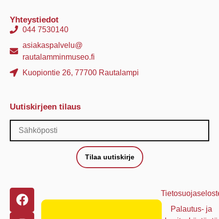
Yhteystiedot
044 7530140
asiakaspalvelu@
rautalamminmuseo.fi
Kuopiontie 26, 77700 Rautalampi
Uutiskirjeen tilaus
Tilaa uutiskirje
Tietosuojaselost
Palautus- ja