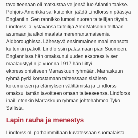
tavoitteenaan oli matkustaa veljensä luo Atlantin taakse.
Pohjois-Amerikka sai kuitenkin jäädä Lindforssin päästyä
Englantiin. Sen rannikko lumosi nuoren taiteilijan täysin.
Lindforss jäi ystävänsä taiteilija Alex Matsonin telttaan
asumaan ja alkoi maalata merenrantamaisemia
Aldboroughissa. Lähestyvä ensimmäinen maailmansota
kuitenkin pakotti Lindforssin palaamaan pian Suomeen.
Englannissa hän omaksunui uuden ekspressiivisen
maalaustyylin ja vuonna 1917 hän liittyi
ekpressionistiseen Marraskuun ryhmään. Marraskuun
ryhmä pyrki korostamaan taiteessaan sisäisen
kokemuksen ja elämyksen välittämistä ja Lindforss
omaksui tämän tavoitteen omaan taiteeseensa. Lindforss
ihaili etenkin Marraskuun ryhmän johtohahmoa Tyko
Sallista.
Lapin rauha ja menestys
Lindforss oli parhaimmillaan kuvatessaan suomalaista