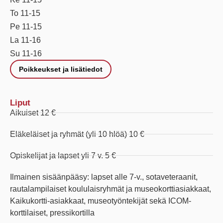
To 11-15
Pe 11-15
La 11-16
Su 11-16
Poikkeukset ja lisätiedot
Liput
Aikuiset 12 €
Eläkeläiset ja ryhmät (yli 10 hlöä) 10 €
Opiskelijat ja lapset yli 7 v. 5 €
Ilmainen sisäänpääsy: lapset alle 7-v., sotaveteraanit,
rautalampilaiset koululaisryhmät ja museokorttiasiakkaat,
Kaikukortti-asiakkaat, museotyöntekijät sekä ICOM-
korttilaiset, pressikortilla