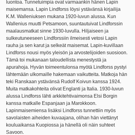
luontoa. Tunnetuimpia ovat varmaankin hänen Lapin
maisemansa. Lapin Lindforss löysi ystävänsä kirjailija
K.M. Walleniuksen mukana 1920-luvun alussa. Kun
Wallenius muutti Petsamoon, suuntautuivat Lindforssin
maalausmatkat sinne 1930-luvulla. Hiljaiseen ja
sulkeutuneeseen Lindforssiin ilmeisesti vetosi Lapin
rauha ja sen karut ja selkeät maisemat. Lapin-kuvillaan
Lindforss nousi myös yleisön ja arvostelijoiden suosioon.
Tämä toi mukanaan taloudellista menestystä ja
apurahoja. Hyvän toimeentulonsa myötä Lindforss pystyi
lähtemään ulkomaille hakemaan vaikutteita. Matkoja hän
teki Ranskaan ystävänsä Rudolf Koivun kanssa 1924.
Muita matkakohteita olivat Englanti ja Italia. 1930-luvun
alussa Lindforss lähti arkkitehtivaimonsa Elsi Borgin
kanssa matkalle Espanjaan ja Marokkoon.
Lapinmaisemiensa lisäksi Lindforss tunnettiin myös
savolaisten aiheiden kuvaajana, olihan hän viettänyt
kouluaikansa Kuopiossa ja hänellä oli näin suhteet
Savoon.