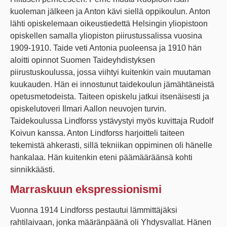
kuoleman jälkeen ja Anton kävi siellä oppikoulun. Anton
lähti opiskelemaan oikeustiedettä Helsingin yliopistoon
opiskellen samalla yliopiston piirustussalissa vuosina
1909-1910. Taide veti Antonia puoleensa ja 1910 hän
aloitti opinnot Suomen Taideyhdistyksen
piirustuskoulussa, jossa viihtyi kuitenkin vain muutaman
kuukauden. Hän ei innostunut taidekoulun jämähtäneistä
opetusmetodeista. Taiteen opiskelu jatkui itsenäisesti ja
opiskelutoveri Ilmari Aallon neuvojen turvin.
Taidekoulussa Lindforss ystävystyi myös kuvittaja Rudolf
Koivun kanssa. Anton Lindforss harjoitteli taiteen
tekemistä ahkerasti, sillä tekniikan oppiminen oli hänelle
hankalaa. Hän kuitenkin eteni päämääräänsä kohti
sinnikkäästi.
Marraskuun ekspressionismi
Vuonna 1914 Lindforss pestautui lämmittäjäksi
rahtilaivaan, jonka määränpäänä oli Yhdysvallat. Hänen