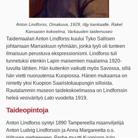
Anton Lindforss, Omakuva, 1929, öljy kankaalle, Rakel
Kansasen kokoelma, Varkauden taidemuseo
Taidemaalari Anton Lindforss kuului Tyko Sallisen
johtamaan Marraskuun ryhmään, jonka tyyli oli tunteen
ilmaisuun perustuva ekspressionismi. Lindforss tuli
tunnetuksi etenkin Lapin maisemien maalarina 1920-
luvulta lähtien. Hän kuitenkin vaikutti myös Savossa, sillä
hän vietti nuoruutensa Kuopiossa. Hänen mukaansa on
nimetty yksi Kuopion Saaristokaupungin silloista.
Rautalammin museon taidekokoelmassa on Lindforssin
heleä vesivärityö
Lato
vuodelta 1919.
Taideopintoja
Anton Lindforss syntyi 1890 Tampereella maanviljelijä
Anton Ludvig Lindforssin ja Anna Margareetta o.s.
Hiltusen perheeseen. Perhe muutti Kuopioon isän