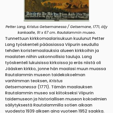
Petter Lang, Kristus Getsemanessa / Getsemane, 1771, öljy
kankaalle, 91 x 67 cm. Rautalammin museo.
Tunnettuun kirkkomaalarisukuun kuulunut Petter
Lang työskenteli pääasiassa Viipurin seudulla
tehden koristemaalauksia alueen kirkkoihin ja
maalaten niihin uskonnollisia tauluja. Lang
työskenteli lukuisissa kirkoissa ja eräs niistä oli
Jääsken kirkko, jonne hän maalasi muun muassa
Rautalammin museon taidekokoelman
vanhimman teoksen,
Kristus
Getsemanessa
(1771). Tämän maalauksen
Rautalammin museo sai kiitokseksi Viipurin
taidemuseon ja historiallisen museon kokoelmien
säilytyksestä Rautalammilla sotien aikaan
vuodesta 1939 alkaen aina vuoteen 1952 saakka.