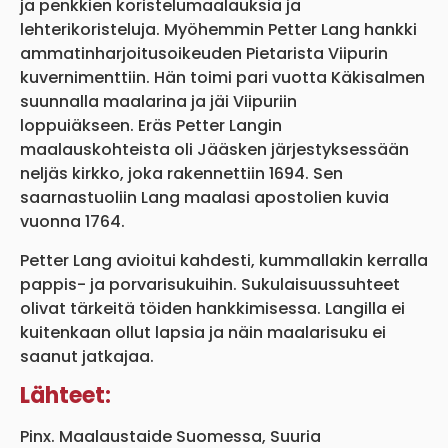
ja penkkien koristelumaalauksia ja
lehterikoristeluja. Myöhemmin Petter Lang hankki
ammatinharjoitusoikeuden Pietarista Viipurin
kuvernimenttiin. Hän toimi pari vuotta Käkisalmen
suunnalla maalarina ja jäi Viipuriin
loppuiäkseen. Eräs Petter Langin
maalauskohteista oli Jääsken järjestyksessään
neljäs kirkko, joka rakennettiin 1694. Sen
saarnastuoliin Lang maalasi apostolien kuvia
vuonna 1764.
Petter Lang avioitui kahdesti, kummallakin kerralla
pappis- ja porvarisukuihin. Sukulaisuussuhteet
olivat tärkeitä töiden hankkimisessa. Langilla ei
kuitenkaan ollut lapsia ja näin maalarisuku ei
saanut jatkajaa.
Lähteet:
Pinx. Maalaustaide Suomessa, Suuria