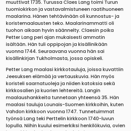
muuttivat 1735. Turussa Claes Lang toimi Turun
tuomiokirkon ja vastavalmistuneen raatihuoneen
maalarina. Hänen tehtävinään oli kunnostus- ja
koristemaalausten teko. Maalarinammatti oli
tuohon aikaan hyvin säännelty. Claesin poika
Petter Lang peri ajan mukaisesti ammatin
isältään. Hän tuli oppipojan ja kisällinikään
vuonna 1744. Seuraavana vuonna hän sai
kisällinkirjan Tukholmasta, jossa opiskeli.
Petter Lang maalasi kirkkotauluja, joissa kuvattiin
Jeesuksen elämää ja vertauskuvia. Hän myös
koristeli saarnatuoleja ja niiden katoksia sekä
kirkkosalien ja kuorien lehtereitä. Langin
maalaushankkeita tunnetaan yhteensä 35. Hän
maalasi tauluja Lounais-Suomen kirkkoihin, kuten
Vahdon kirkkoon vuonna 1747. Tunnetuimmat
työnsä Lang teki Perttelin kirkkoon 1740-luvun
lopulla. Niihin kuului esimerkiksi henkilökuvia, ovien