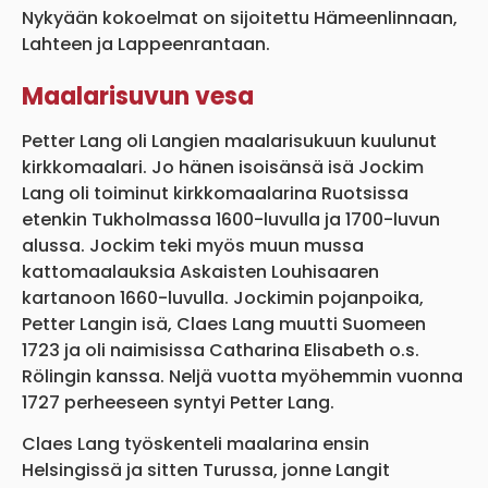
Nykyään kokoelmat on sijoitettu Hämeenlinnaan,
Lahteen ja Lappeenrantaan.
Maalarisuvun vesa
Petter Lang oli Langien maalarisukuun kuulunut
kirkkomaalari. Jo hänen isoisänsä isä Jockim
Lang oli toiminut kirkkomaalarina Ruotsissa
etenkin Tukholmassa 1600-luvulla ja 1700-luvun
alussa. Jockim teki myös muun mussa
kattomaalauksia Askaisten Louhisaaren
kartanoon 1660-luvulla. Jockimin pojanpoika,
Petter Langin isä, Claes Lang muutti Suomeen
1723 ja oli naimisissa Catharina Elisabeth o.s.
Rölingin kanssa. Neljä vuotta myöhemmin vuonna
1727 perheeseen syntyi Petter Lang.
Claes Lang työskenteli maalarina ensin
Helsingissä ja sitten Turussa, jonne Langit