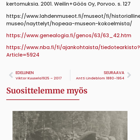
kertomuksia. 2001. Weilin+Göös Oy, Porvoo. s. 127
https://www.lahdenmuseot.fi/museot/fi/historiallin
museo/nayttelyt/hopeaa-museon-kokoelmista/
https://www.genealogia.fi/genos/63/63_42.htm
https://www.nba.fi/fi/ajankohtaista/tiedotearkisto?
Article=5924
EDELLINEN
SEURAAVA
Viktor Kuusela1925 – 2017
Antti Lindeblom 1880-1954
Suosittelemme myös