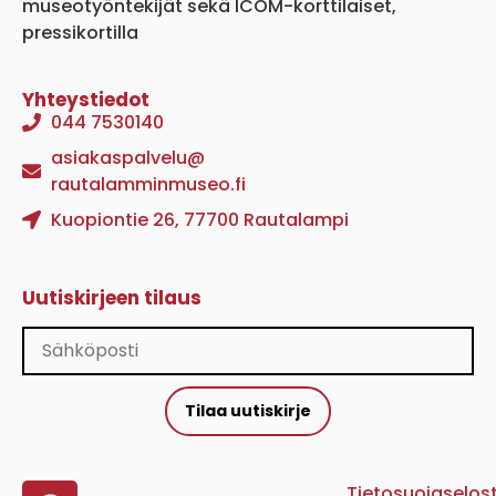
museotyöntekijät sekä ICOM-korttilaiset,
pressikortilla
Yhteystiedot
044 7530140
asiakaspalvelu@
rautalamminmuseo.fi
Kuopiontie 26, 77700 Rautalampi
Uutiskirjeen tilaus
Tilaa uutiskirje
Tietosuojaselos