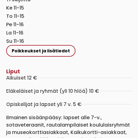
Ke 11-15
To 11-15
Pe 11-16
La 11-16
Su 11-16
Poikkeukset ja lisätiedot
Liput
Aikuiset 12 €
Eläkeläiset ja ryhmät (yli 10 hlöä) 10 €
Opiskelijat ja lapset yli 7 v. 5 €
Ilmainen sisäänpääsy: lapset alle 7-v.,
sotaveteraanit, rautalampilaiset koululaisryhmät
ja museokorttiasiakkaat, Kaikukortti-asiakkaat,