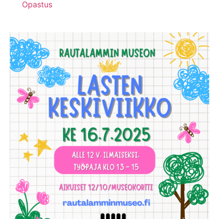
Opastus
Työpajat