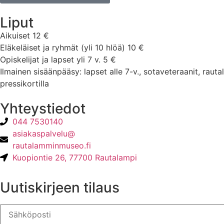
Liput
Aikuiset 12 €
Eläkeläiset ja ryhmät (yli 10 hlöä) 10 €
Opiskelijat ja lapset yli 7 v. 5 €
Ilmainen sisäänpääsy: lapset alle 7-v., sotaveteraanit, rau
pressikortilla
Yhteystiedot
044 7530140
asiakaspalvelu@
rautalamminmuseo.fi
Kuopiontie 26, 77700 Rautalampi
Uutiskirjeen tilaus