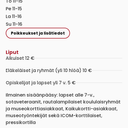
To 11-15
Pe 11-15
La 11-16
Su 11-16
Poikkeukset ja lisätiedot
Liput
Aikuiset 12 €
Eläkeläiset ja ryhmät (yli 10 hlöä) 10 €
Opiskelijat ja lapset yli 7 v. 5 €
Ilmainen sisäänpääsy: lapset alle 7-v.,
sotaveteraanit, rautalampilaiset koululaisryhmät
ja museokorttiasiakkaat, Kaikukortti-asiakkaat,
museotyöntekijät sekä ICOM-korttilaiset,
pressikortilla