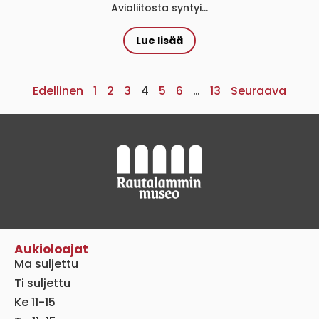
Avioliitosta syntyi...
Lue lisää
Edellinen
1
2
3
4
5
6
…
13
Seuraava
Aukioloajat
Ma suljettu
Ti suljettu
Ke 11-15