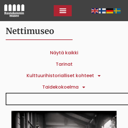
Nettimuseo
Näytä kaikki
Tarinat
Kulttuurihistorialliset kohteet
Taidekokoelma