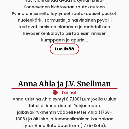
Häyrylänrantaa avaa näkymän Etelä-
Konneveden kiehtovaan rautakauteen.
Pynnölänniemeltä löytyneet rautakautiset puukot,
nuolenkärki, sormustin ja harvinainen pyypilli
kertovat ihmisten elämästä ja mahdollinen
hevosenkenkälöytö piirtää esiin ihmisen
kumppanin ja apurin....
Lue lisää
Anna Ahla ja J.V. Snellman
Tarinat
Anna Cristina Ahla syntyi 8.7.1801 Lumijoella Oulun
lähellä. Annan isä oli Pohjanmaan
jalkaväkirykmentin vääpeli Petter Ahla (1768-
1806) ja äiti siro ja tummasilmäinen kauppiaan
tytär Anna Brita Uppström (1775-1845).