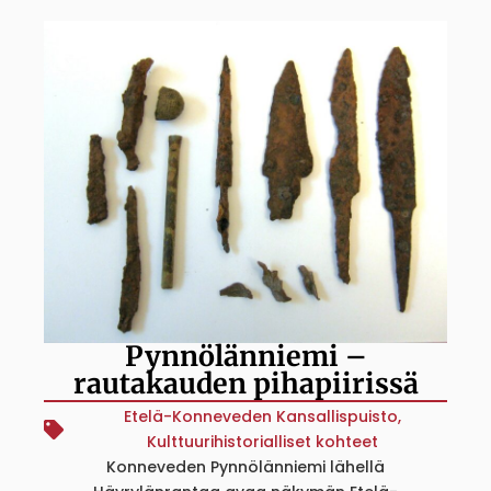
Pynnölänniemi –
rautakauden pihapiirissä
Etelä-Konneveden Kansallispuisto
,
Kulttuurihistorialliset kohteet
Konneveden Pynnölänniemi lähellä