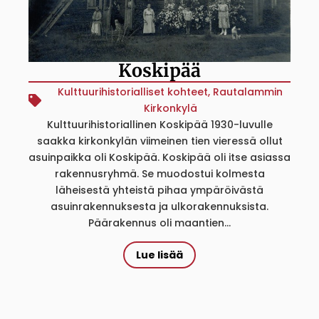
Koskipää
Kulttuurihistorialliset kohteet
,
Rautalammin
Kirkonkylä
Kulttuurihistoriallinen Koskipää 1930-luvulle
saakka kirkonkylän viimeinen tien vieressä ollut
asuinpaikka oli Koskipää. Koskipää oli itse asiassa
rakennusryhmä. Se muodostui kolmesta
läheisestä yhteistä pihaa ympäröivästä
asuinrakennuksesta ja ulkorakennuksista.
Päärakennus oli maantien...
Lue lisää