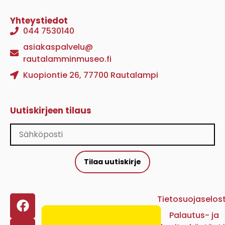
Yhteystiedot
044 7530140
asiakaspalvelu@
rautalamminmuseo.fi
Kuopiontie 26, 77700 Rautalampi
Uutiskirjeen tilaus
Tilaa uutiskirje
Tietosuojaselos
Palautus- ja