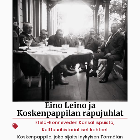
Eino Leino ja
Koskenpappilan rapujuhlat
Etelä-Konneveden Kansallispuisto
,
Kulttuurihistorialliset kohteet
Koskenpappila, joka sijaitsi nykyisen Törmälän