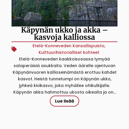
Käpynän ukko ja akka –
kasvoja kalliossa
Etelä-Konneveden Kansallispuisto
,
Kulttuurihistorialliset kohteet
Etelä-Konneveden kaakkoisosassa lymyää
salaperäisiä asukkaita. Veden äärelle ojentuvan
Käpynänvuoren kallioseinämästä erottuu kahdet
kasvot. Heistä tunnetumpi on Käpynän ukko,
jyhkeä kivikasvo, joka myhäilee ohikulkijalle.
Käpynän akka hahmottuu ukosta oikealla ja on...
Lue lisää