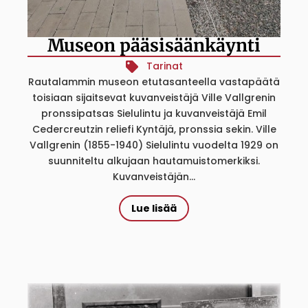
Museon pääsisäänkäynti
Tarinat
Rautalammin museon etutasanteella vastapäätä
toisiaan sijaitsevat kuvanveistäjä Ville Vallgrenin
pronssipatsas Sielulintu ja kuvanveistäjä Emil
Cedercreutzin reliefi Kyntäjä, pronssia sekin. Ville
Vallgrenin (1855-1940) Sielulintu vuodelta 1929 on
suunniteltu alkujaan hautamuistomerkiksi.
Kuvanveistäjän...
Lue lisää