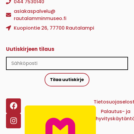
044 7530140
asiakaspalvelu@
rautalamminmuseo.fi
Kuopiontie 26, 77700 Rautalampi
Uutiskirjeen tilaus
Tilaa uutiskirje
Tietosuojaselos
Palautus- ja
hyvityskäytänt