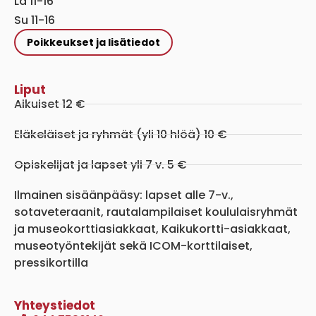
La 11-16
Su 11-16
Poikkeukset ja lisätiedot
Liput
Aikuiset 12 €
Eläkeläiset ja ryhmät (yli 10 hlöä) 10 €
Opiskelijat ja lapset yli 7 v. 5 €
Ilmainen sisäänpääsy: lapset alle 7-v.,
sotaveteraanit, rautalampilaiset koululaisryhmät
ja museokorttiasiakkaat, Kaikukortti-asiakkaat,
museotyöntekijät sekä ICOM-korttilaiset,
pressikortilla
Yhteystiedot