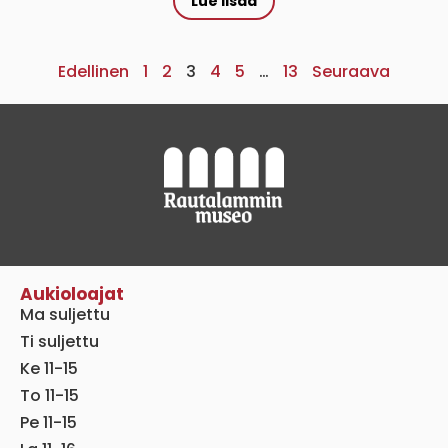
Lue lisää
Edellinen
1
2
3
4
5
…
13
Seuraava
Aukioloajat
Ma suljettu
Ti suljettu
Ke 11-15
To 11-15
Pe 11-15