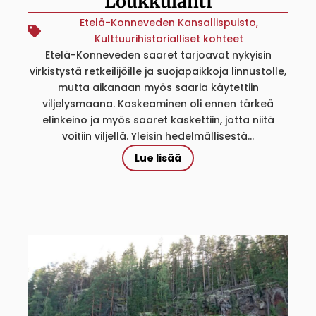
Loukkulahti
Etelä-Konneveden Kansallispuisto
,
Kulttuurihistorialliset kohteet
Etelä-Konneveden saaret tarjoavat nykyisin
virkistystä retkeilijöille ja suojapaikkoja linnustolle,
mutta aikanaan myös saaria käytettiin
viljelysmaana. Kaskeaminen oli ennen tärkeä
elinkeino ja myös saaret kaskettiin, jotta niitä
voitiin viljellä. Yleisin hedelmällisestä...
Lue lisää